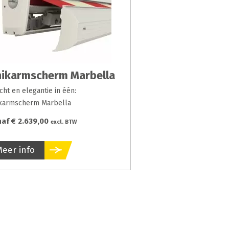
ikarmscherm Marbella
cht en elegantie in één:
karmscherm Marbella
af € 2.639,00
excl. BTW
Meer info