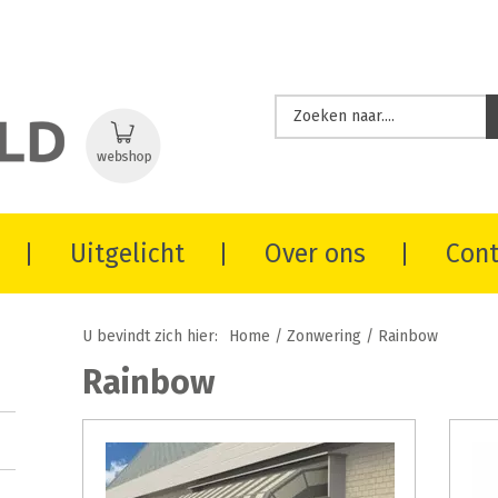
Uitgelicht
Over ons
Cont
U bevindt zich hier:
Home
/
Zonwering
/
Rainbow
Rainbow