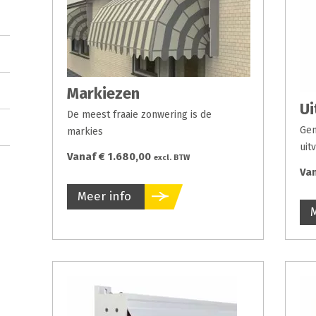
Markiezen
Ui
De meest fraaie zonwering is de
Gen
markies
uit
Vanaf € 1.680,00
excl. BTW
Va
Meer info