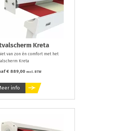
tvalscherm Kreta
iet van zon én comfort met het
valscherm Kreta
naf € 889,00
excl. BTW
Meer info