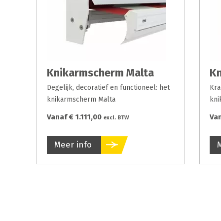
Knikarmscherm Malta
Kn
Degelijk, decoratief en functioneel: het
Kra
knikarmscherm Malta
kni
Vanaf € 1.111,00
Van
excl. BTW
Meer info