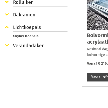
Rolluiken
Dakramen
Lichtkoepels
Bolvorm
Skylux Koepels
acrylaat
Verandadaken
Maximaal dagl
bolvormige 
Vanaf € 216
Meer inf