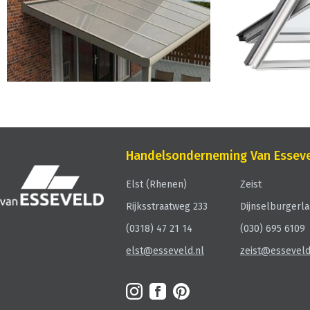
Handelsonderneming Van Essev
Elst (Rhenen)
Zeist
Rijksstraatweg 233
Dijnselburgerla
(0318) 47 21 14
(030) 695
elst@esseveld.nl
zeist@esseveld