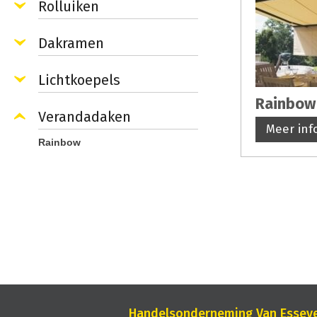
Rolluiken
Dakramen
Lichtkoepels
Rainbow
Verandadaken
Meer inf
Rainbow
Handelsonderneming Van Essev